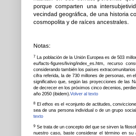
porque comparten una intersubjetivi
vecindad geográfica, de una historia 
cosmopolita y de raíces ancestrales.
Notas:
7
La población de la Unión Europea es de 503 millon
eu/facts-figures/living/index_es.htm, recurso c
considerando también los países extracomunitarios (R
cifra referida, la de 730 millones de personas, en
significativo que, según las proyecciones de las 
de decrecer en los próximos cinco decenios, perdie
año 2050 (ibidem).
Volver al texto
8
El
ethos
es el «conjunto de actitudes, conviccion
sea de una persona individual o de un grupo social,
texto
9
Se trata de un concepto del que se sirven la filosofí
nuestro caso, baste considerar el término en su