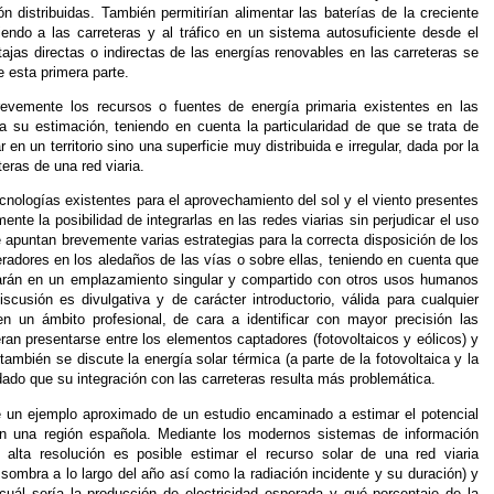
n distribuidas. También permitirían alimentar las baterías de la creciente
tiendo a las carreteras y al tráfico en un sistema autosuficiente desde el
tajas directas o indirectas de las energías renovables en las carreteras se
e esta primera parte.
evemente los recursos o fuentes de energía primaria existentes en las
ra su estimación, teniendo en cuenta la particularidad de que se trata de
 en un territorio sino una superficie muy distribuida e irregular, dada por la
teras de una red viaria.
ecnologías existentes para el aprovechamiento del sol y el viento presentes
ente la posibilidad de integrarlas en las redes viarias sin perjudicar el uso
e apuntan brevemente varias estrategias para la correcta disposición de los
radores en los aledaños de las vías o sobre ellas, teniendo en cuenta que
arán en un emplazamiento singular y compartido con otros usos humanos
discusión es divulgativa y de carácter introductorio, válida para cualquier
en un ámbito profesional, de cara a identificar con mayor precisión las
eran presentarse entre los elementos captadores (fotovoltaicos y eólicos) y
 también se discute la energía solar térmica (a parte de la fotovoltaica y la
dado que su integración con las carreteras resulta más problemática.
ece un ejemplo aproximado de un estudio encaminado a estimar el potencial
l en una región española. Mediante los modernos sistemas de información
alta resolución es posible estimar el recurso solar de una red viaria
sombra a lo largo del año así como la radiación incidente y su duración) y
 cuál sería la producción de electricidad esperada y qué porcentaje de la