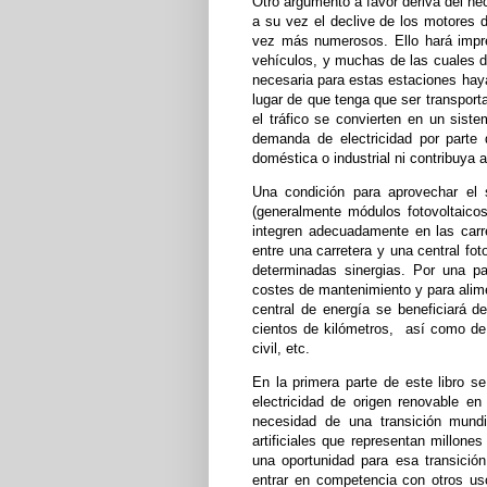
Otro argumento a favor deriva del he
a su vez el declive de los motores 
vez más numerosos. Ello hará impre
vehículos, y muchas de las cuales de
necesaria para estas estaciones haya 
lugar de que tenga que ser transport
el tráfico se convierten en un sis
demanda de electricidad por parte 
doméstica o industrial ni contribuya a
Una condición para aprovechar el 
(generalmente módulos fotovoltaico
integren adecuadamente en las carre
entre una carretera y una central foto
determinadas sinergias. Por una pa
costes de mantenimiento y para alimen
central de energía se beneficiará d
cientos de kilómetros, así como de
civil, etc.
En la primera parte de este libro 
electricidad de origen renovable en
necesidad de una transición mundia
artificiales que representan millone
una oportunidad para esa transición.
entrar en competencia con otros usos