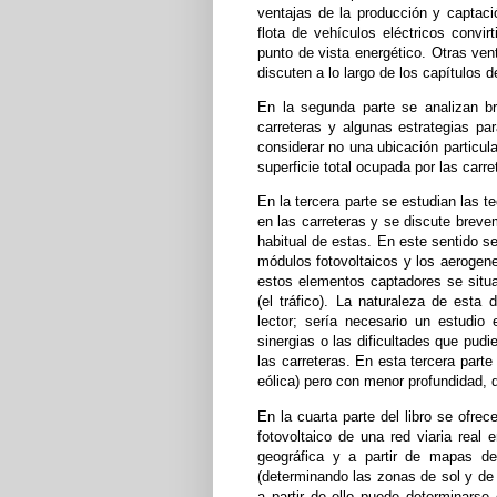
ventajas de la producción y captació
flota de vehículos eléctricos convir
punto de vista energético. Otras ven
discuten a lo largo de los capítulos d
En la segunda parte se analizan br
carreteras y algunas estrategias pa
considerar no una ubicación particular
superficie total ocupada por las carre
En la tercera parte se estudian las t
en las carreteras y se discute brevem
habitual de estas. En este sentido s
módulos fotovoltaicos y los aerogene
estos elementos captadores se situ
(el tráfico). La naturaleza de esta 
lector; sería necesario un estudio 
sinergias o las dificultades que pudi
las carreteras. En esta tercera parte
eólica) pero con menor profundidad, 
En la cuarta parte del libro se ofr
fotovoltaico de una red viaria rea
geográfica y a partir de mapas de 
(determinando las zonas de sol y de 
a partir de ello puede determinarse