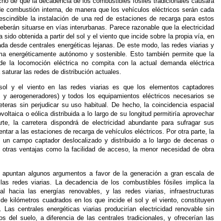
cho de que la decadencia de los combustibles fósiles tradicionales causará
de combustión interna, de manera que los vehículos eléctricos serán cada
scindible la instalación de una red de estaciones de recarga para estos
berán situarse en vías interurbanas. Parece razonable que la electricidad
sido obtenida a partir del sol y el viento que incide sobre la propia vía, en
ada desde centrales energéticas lejanas. De este modo, las redes viarias y
tema energéticamente autónomo y sostenible. Esto también permite que la
de la locomoción eléctrica no compita con la actual demanda eléctrica
 saturar las redes de distribución actuales.
sol y el viento en las redes viarias es que los elementos captadores
s y aerogeneradores) y todos los equipamientos eléctricos necesarios se
teras sin perjudicar su uso habitual. De hecho, la coincidencia espacial
voltaica o eólica distribuida a lo largo de su longitud permitiría aprovechar
rte, la carretera dispondrá de electricidad abundante para sufragar sus
tar a las estaciones de recarga de vehículos eléctricos. Por otra parte, la
e un campo captador deslocalizado y distribuido a lo largo de decenas o
 otras ventajas como la facilidad de acceso, la menor necesidad de obra
se apuntan algunos argumentos a favor de la generación a gran escala de
 las redes viarias. La decadencia de los combustibles fósiles implica la
l hacia las energías renovables, y las redes viarias, infraestructuras
s de kilómetros cuadrados en los que incide el sol y el viento, constituyen
 Las centrales energéticas viarias producirían electricidad renovable sin
 del suelo, a diferencia de las centrales tradicionales, y ofrecerían las